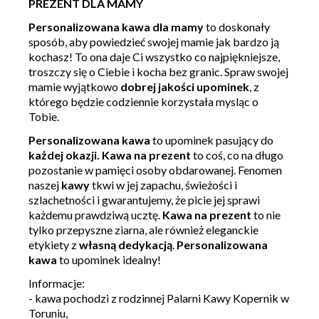
PREZENT DLA MAMY
Personalizowana kawa dla mamy
to doskonały
sposób, aby powiedzieć swojej mamie jak bardzo ją
kochasz! To ona daje Ci wszystko co najpiękniejsze,
troszczy się o Ciebie i kocha bez granic. Spraw swojej
mamie wyjątkowo
dobrej jakości
upominek
, z
którego będzie codziennie korzystała mysląc o
Tobie.
Personalizowana kawa
to upominek pasujący do
każdej okazji. Kawa na prezent
to coś, co na długo
pozostanie w pamięci osoby obdarowanej. Fenomen
naszej
kawy
tkwi w jej zapachu, świeżości i
szlachetności i gwarantujemy, że picie jej sprawi
każdemu prawdziwą ucztę.
Kawa na prezent
to nie
tylko przepyszne ziarna, ale również eleganckie
etykiety z
własną dedykacją
.
Personalizowana
kawa
to upominek idealny!
Informacje:
- kawa pochodzi z rodzinnej Palarni Kawy Kopernik w
Toruniu,