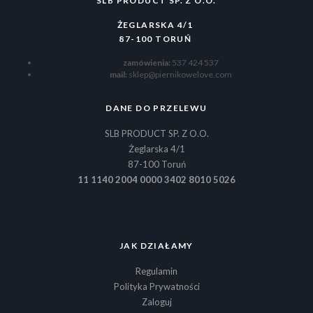
SLB PRODUCT SP. Z O.O.
ŻEGLARSKA 4/1
87-100 TORUŃ
zamówienia:
537 424 537
mail:
sklep@piernikowelove.com
DANE DO PRZELEWU
SLB PRODUCT SP. Z O.O.
Żeglarska 4/1
87-100 Toruń
11 1140 2004 0000 3402 8010 5026
JAK DZIAŁAMY
Regulamin
Polityka Prywatności
Zaloguj