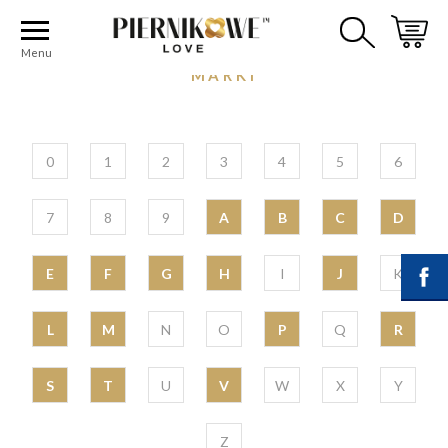
Strona główna
Producenci
E
Menu
MARKI
0
1
2
3
4
5
6
7
8
9
A
B
C
D
E
F
G
H
I
J
K
L
M
N
O
P
Q
R
S
T
U
V
W
X
Y
Z