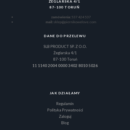
ŻEGLARSKA 4/1
87-100 TORUŃ
zamówienia:
537 424 537
mail:
sklep@piernikowelove.com
DANE DO PRZELEWU
SLB PRODUCT SP. Z O.O.
Żeglarska 4/1
87-100 Toruń
11 1140 2004 0000 3402 8010 5026
JAK DZIAŁAMY
Regulamin
Polityka Prywatności
Zaloguj
Blog